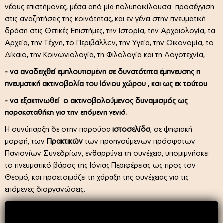
νέους επιστήμονες, μέσα από μία πολυποικίλουσα προσέγγιση
στις αναζητήσεις
της κοινότητας
,
και εν γένει στην πνευματική
δράση
στις Θετικές Επιστήμες, την Ιστορία, την Αρχαιολογία, τα
Αρχεία, την Τέχνη, το Περιβάλλον, την Υγεία, την Οικονομία, το
Δίκαιο, την Κοινωνιολογία, τη Φιλολογία και τη Λογοτεχνία,
- να αναδειχθεί εμπλουτισμένη σε δυνατότητα έμπνευσης η
πνευματική ακτινοβολία του Ιόνιου χώρου , και ως εκ τούτου
- να εξακτινωθεί ο ακτινοβολούμενος δυναμισμός ως
παρακαταθήκη για την επόμενη γενιά.
Η συνύπαρξη δε στην παρούσα
ιστοσελίδα
, σε ψηφιακή
μορφή, των
Πρακτικών
των προηγούμενων πρόσφατων
Πανιονίων Συνεδρίων, ενθαρρύνει τη συνέχεια, υπομιμνήσκει
το πνευματικό βάρος της Ιόνιας Περιφέρειας ως προς τον
Θεσμό, και προετοιμάζει τη χάραξη της συνέχειας για τις
επόμενες διοργανώσεις.