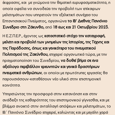
έκφρασης, και με γνώμονα την θεματική ευρυφασματικότητα, η
οποία οφείλει να συνοδεύει την προβολή των επίκαιρων
μελετημάτων που υπηρετούν την εξελικτική συνέχεια του
Επτανησιακού Πνεύματος, οργανώνει
το ΙΒ' Διεθνές Πανιόνιο
Συνέδριο στη Ζάκυνθο,
από
18 έως και 21 Οκτωβρίου 2023.
Η Ε.Ζ.Π.Ε.Ρ., έχοντας ως
καταστατικό στόχο την καταγραφή,
μελέτη και προβολή των μνημείων της Ιστορίας, της Τέχνης και
της Παράδοσης, όπως και γενικότερα του πνευματικού
Πολιτισμού της Ζακύνθου,
επιχειρεί οργανωτικά τώρα, με την
πραγματοποίηση του Συνεδρίου,
να δοθεί βήμα σε ένα
αξιόλογο περιβάλλον ερευνητών και γενικά δραστήριων
πνευματικά ανθρώπων
, οι οποίοι με πρωτότυπες εργασίες θα
παρουσιάσουν-καταθέσουν νέο υλικό στην επιστημονική
κοινότητα.
Υπηρετώντας την προσφορά στην κατανόηση και στην
ανάδειξη της καθαρότητας του επιστημονικού γίγνεσθαι, και με
βλέμμα ανοικτό στην ανταλλαγή απόψεων και μελετημάτων, το
ΙΒ΄ Πανιόνιο Συνέδριο επιχειρεί, καλώντας και με μεγάλη χαρά