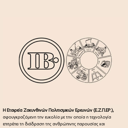
Η Εταιρεία Ζακυνθινών Πολιτισμικών Ερευνών (Ε.Ζ.Π.ΕΡ.),
αφουγκραζόμενη την ευκολία με την οποία η τεχνολογία
επιτρέπει τη διάδραση της ανθρώπινης παρουσίας και