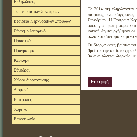
Εκδηλώσεις
Το 2014 συμπληρώνονται ε
Το πνεύμα των Συνεδρίων
πατρίδας, ενώ συγχρόνως 
Συνεδρίων. Η Εταιρεία Κε
Εταιρεία Κερκυραϊκών Σπουδών
όπου για πρώτη φορά λειτ
κοινού δημιουργήθηκαν οι 
Σύντομο Ιστορικό
αλλά και σύντομα κείμενα γ
Πρακτικά
Οι διοργανωτές βρίσκονται
βρείτε στην αντίστοιχη σε
Πρόγραμμα
θα ανανεώνεται διαρκώς με 
Κέρκυρα
Σύνεδροι
Χώροι διοργάνωσης
Επιστροφή
Διαμονή
Επιτροπές
Χορηγοί
Επικοινωνία