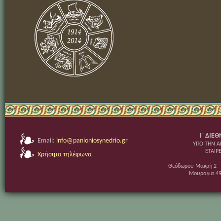
Ι΄ ΔΙΕ
Email:
info@panioniosynedrio.gr
ΥΠΟ ΤΗΝ Α
ΕΤΑΙΡ
Χρήσιμα τηλέφωνα
Θεόδωρου Μακρή 2 ‒
Μουράγια 49