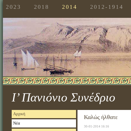
2023
2018
2014
2012-1914
Ι’ Πανιόνιο Συνέδριο
Αρχική
Καλώς ήλθατε
Νέα
30-01-2014 16:16