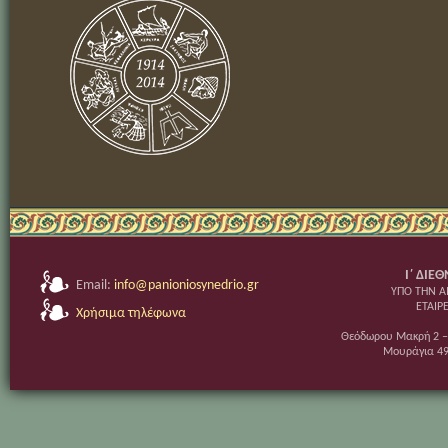
Ι΄ ΔΙΕ
Email:
info@panioniosynedrio.gr
ΥΠΟ ΤΗΝ Α
ΕΤΑΙΡ
Χρήσιμα τηλέφωνα
Θεόδωρου Μακρή 2 ‒
Μουράγια 49